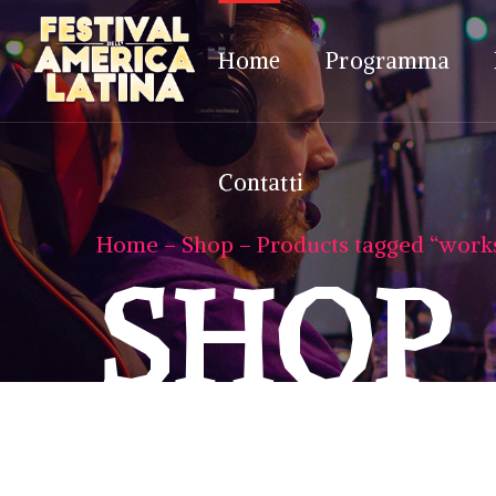
Contatti
Home
Programma
Contatti
Home
Shop
Products tagged “work
SHOP