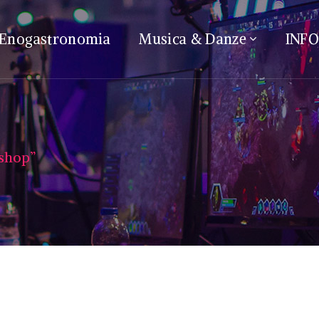
Enogastronomia
Musica & Danze
INF
shop”