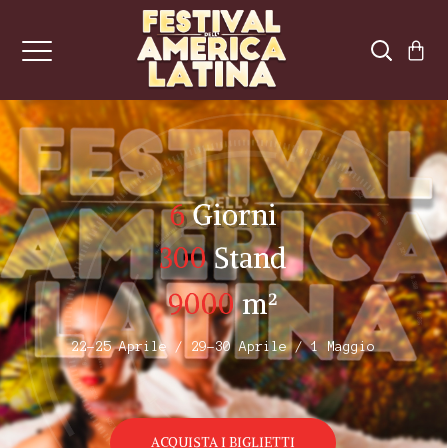
6
Giorni
300
Stand
9000
m²
22-25 Aprile / 29-30 Aprile / 1 Maggio
ACQUISTA I BIGLIETTI