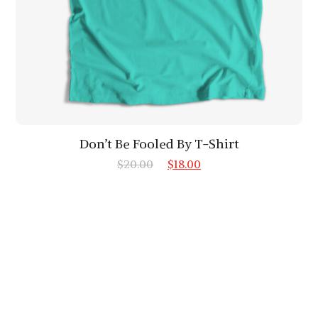
Don’t Be Fooled By T-Shirt
$
20.00
$
18.00